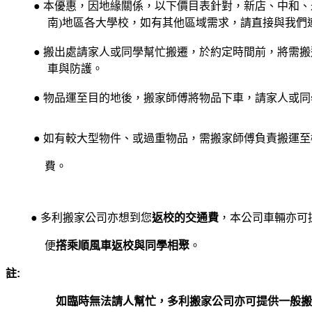
●
本優惠，因地緣關係，以下價目表針對，新店、中和、
南)地區各大學校，如有其他區域需求，請直接與我們
●
搬出處請家人或同學幫忙搬遷，於約定時間前，將需搬
車與防護。
●
物品運至目的地後，搬家師傅將物品下車，請家人或同
●
如有較大型物件、或過重物品，需搬家師傅負責搬運至
費。
●
多利搬家公司亦想到您
返校的交通費
，本公司車輛亦可
便
撘乘順
風車返校與同學相聚
。
註:
如臨時無法請人幫忙，多利搬家公司亦可提供一般搬