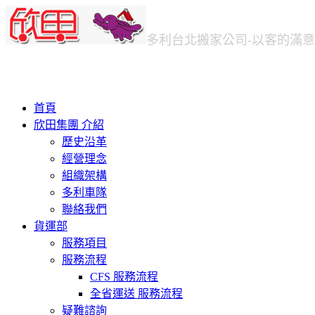
多利台北
搬家公司
-以客的滿
首頁
欣田集團 介紹
歷史沿革
經營理念
組織架構
多利車隊
聯絡我們
貨運部
服務項目
服務流程
CFS 服務流程
全省運送 服務流程
疑難諮詢