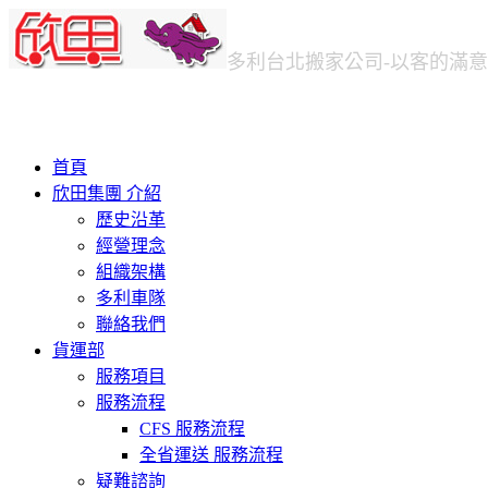
多利台北
搬家公司
-以客的滿
首頁
欣田集團 介紹
歷史沿革
經營理念
組織架構
多利車隊
聯絡我們
貨運部
服務項目
服務流程
CFS 服務流程
全省運送 服務流程
疑難諮詢