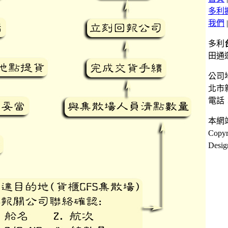
多利
我們
多利
田通
公司
北市
電話
本網
Copy
Desig