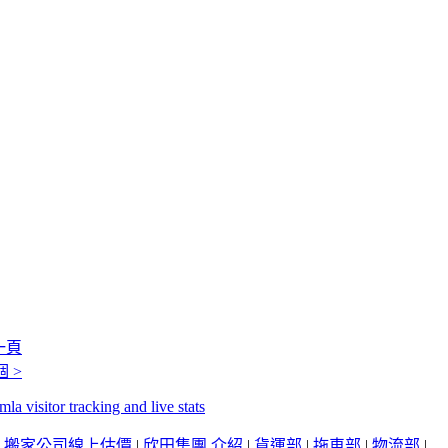
一頁
 >
|
搬家公司線上估價
|
欣田集團 介紹
|
貨運部
|
拖車部
|
物流部
|