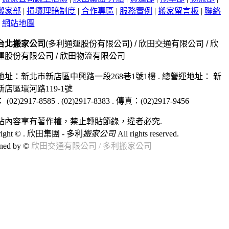
搬家部
|
損壞理賠制度
|
合作專區
|
服務實例
|
搬家留言板
|
聯絡
|
網站地圖
台北搬家公司
(多利通運股份有限公司) / 欣田交通有限公司 / 欣
運股份有限公司 / 欣田物流有限公司
地址：
新北市新店區
中興路一段268巷1號1樓
. 總營運地址：
新
新店區
環河路119-1號
：
(02)2917-8585
.
(02)2917-8383
. 傳真：
(02)2917-9456
站內容享有著作權，禁止轉貼節錄，違者必究.
right © . 欣田集團 - 多利
搬家公司
All rights reserved.
ned by ©
欣田交通有限公司 / 多利搬家公司