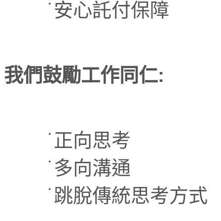
˙
安心託付保障
我們鼓勵工作同仁:
˙正向思考
˙多向溝通
˙跳脫傳統思考方式