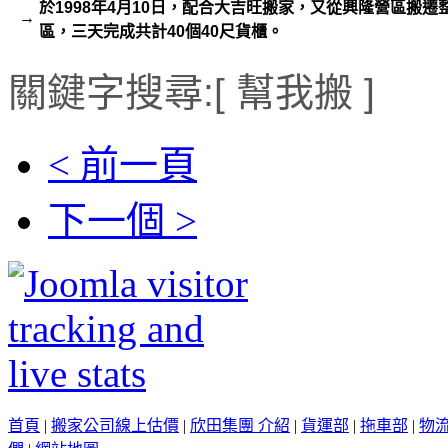
於1998年4月10日，配合大吉旺搬家，又從興隆營區搬
→
區，三天完成共計40個40尺貨櫃。
關鍵字搜尋:[ 幫我搬 ]
< 前一頁
下一個 >
首頁
|
搬家公司線上估價
|
欣田集團 介紹
|
貨運部
|
拖車部
|
物