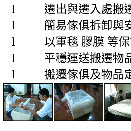
l
遷出與遷入處搬
l
簡易傢俱拆卸與
l
以軍毯 膠膜 等
l
平穩運送搬遷物
l
搬遷傢俱及物品