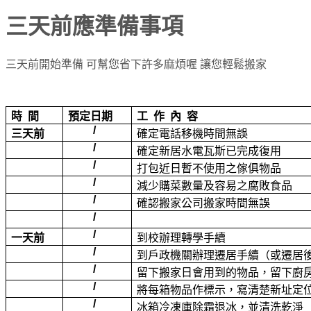
三天前應準備事項
三天前開始準備 可幫您省下許多麻煩喔 讓您輕鬆搬家
時
間
預定日期
工
作
內
容
/
三天前
確定電話移機時間無誤
/
確定新居水電瓦斯已完成復用
/
打包近日暫不使用之傢俱物品
/
減少購菜數量及容易之腐敗食品
/
確認搬家公司搬家時間無誤
/
/
一天前
到校辦理轉學手續
/
到戶政機關辦理遷居手續（或遷居
/
留下搬家日會用到的物品，留下廚
/
將每箱物品作標示，寫清楚新址定
/
冰箱冷凍庫除霜退冰，並清洗乾淨