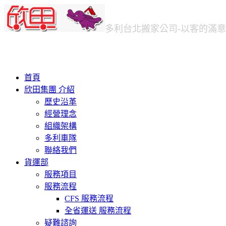
多利台北
搬家公司
-以客的滿
首頁
欣田集團 介紹
歷史沿革
經營理念
組織架構
多利車隊
聯絡我們
貨運部
服務項目
服務流程
CFS 服務流程
全省運送 服務流程
疑難諮詢