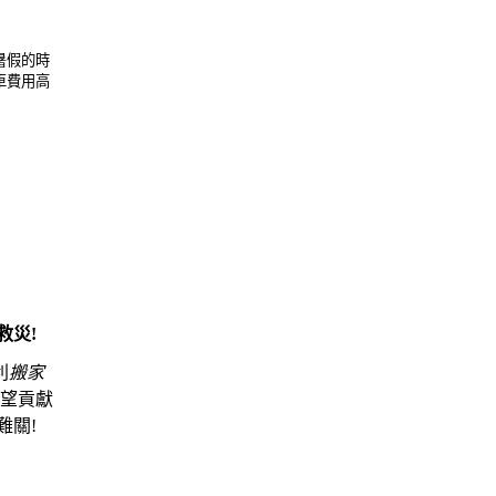
暑假的時
車費用高
救災!
利
搬家
希望貢獻
難關!