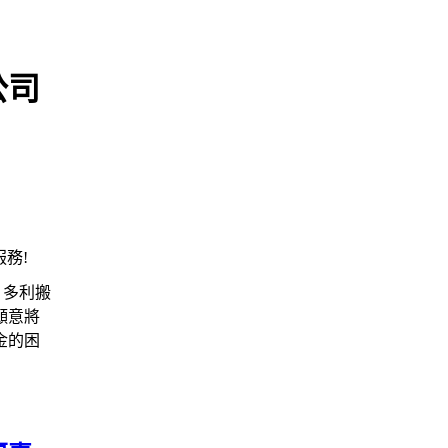
公司
務!
 多利搬
願意將
金的困