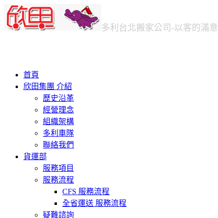
多利台北
搬家公司
-以客的滿
首頁
欣田集團 介紹
歷史沿革
經營理念
組織架構
多利車隊
聯絡我們
貨運部
服務項目
服務流程
CFS 服務流程
全省運送 服務流程
疑難諮詢