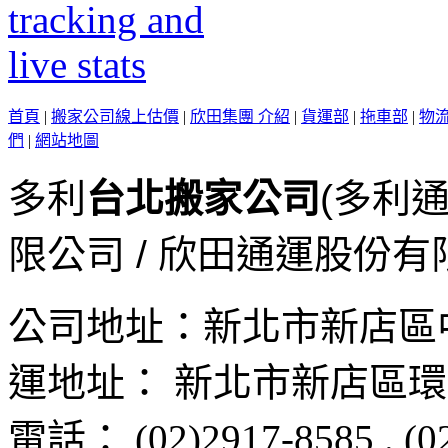
首頁
|
搬家公司線上估價
|
欣田集團 介紹
|
貨運部
|
拖車部
|
物
們
|
網站地圖
多利
台北搬家公司
(多利
限公司 / 欣田通運股份有
公司地址：
新北市新店區
運地址：
新北市新店區
環
電話：
(02)2917-8585
.
(0