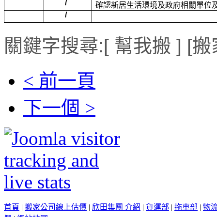
/
確認新居生活環境及政府相關單位
/
關鍵字搜尋:[ 幫我搬 ] [
< 前一頁
下一個 >
首頁
|
搬家公司線上估價
|
欣田集團 介紹
|
貨運部
|
拖車部
|
物