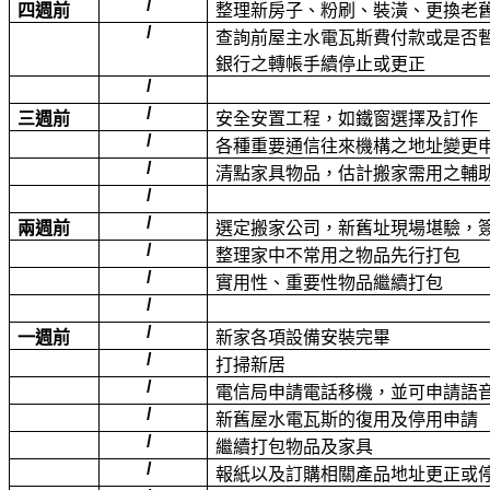
/
四週前
整理新房子、粉刷、裝潢、更換老
/
查詢前屋主水電瓦斯費付款或是否
銀行之轉帳手續停止或更正
/
/
三週前
安全安置工程，如鐵窗選擇及訂作
/
各種重要通信往來機構之地址變更申
/
清點家具物品，估計搬家需用之輔
/
/
兩週前
選定搬家公司，新舊址現場堪驗，
/
整理家中不常用之物品先行打包
/
實用性、重要性物品繼續打包
/
/
一週前
新家各項設備安裝完畢
/
打掃新居
/
電信局申請電話移機，並可申請語
/
新舊屋水電瓦斯的復用及停用申請
/
繼續打包物品及家具
/
報紙以及訂購相關產品地址更正或