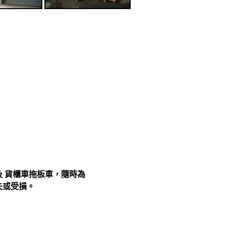
車 及 貨櫃車拖板車，隨時為
失或受損。