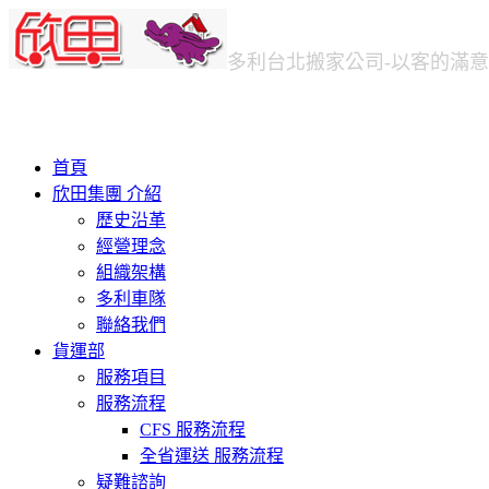
多利台北
搬家公司
-以客的滿
首頁
欣田集團 介紹
歷史沿革
經營理念
組織架構
多利車隊
聯絡我們
貨運部
服務項目
服務流程
CFS 服務流程
全省運送 服務流程
疑難諮詢