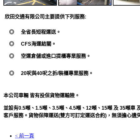
欣田交通有限公司主要提供下列服務:
◎
全省長短程運送。
◎
CFS海運結關。
◎
空運倉儲或進口提櫃專業服務。
◎
20呎與40呎之拆/裝櫃專業服務。
本公司車輛 皆有投保貨物運輸險。
並設有0.5噸、1.5噸、3.5噸、4.5噸、12噸、15噸 及 35噸
客戶服務。貨物保障運送(雙方可訂定運送合約)，無須擔心遺
< 前一頁