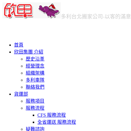
多利台北
搬家公司
-以客的滿
首頁
欣田集團 介紹
歷史沿革
經營理念
組織架構
多利車隊
聯絡我們
貨運部
服務項目
服務流程
CFS 服務流程
全省運送 服務流程
疑難諮詢