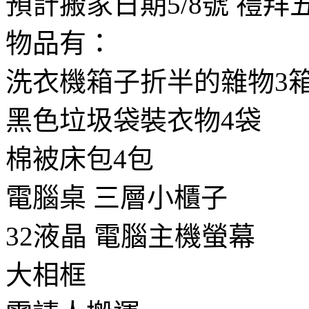
預計搬家日期5/8號 禮拜
物品有：
洗衣機箱子折半的雜物3
黑色垃圾袋裝衣物4袋
棉被床包4包
電腦桌 三層小櫃子
32液晶 電腦主機螢幕
大相框