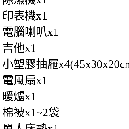
印表機x1
電腦喇叭x1
吉他x1
小塑膠抽屜x4(45x30x20c
電風扇x1
暖爐x1
棉被x1~2袋
單人床墊x1