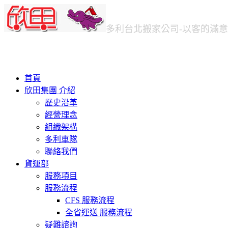
多利台北
搬家公司
-以客的滿
首頁
欣田集團 介紹
歷史沿革
經營理念
組織架構
多利車隊
聯絡我們
貨運部
服務項目
服務流程
CFS 服務流程
全省運送 服務流程
疑難諮詢