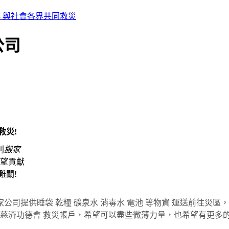
- 與社會各界共同救災
公司
救災!
利
搬家
希望貢獻
難關!
提供睡袋 乾糧 礦泉水 消毒水 電池 等物資 運送前往災區
至慈濟功德會 救災帳戶，希望可以盡些微薄力量，也希望有更多